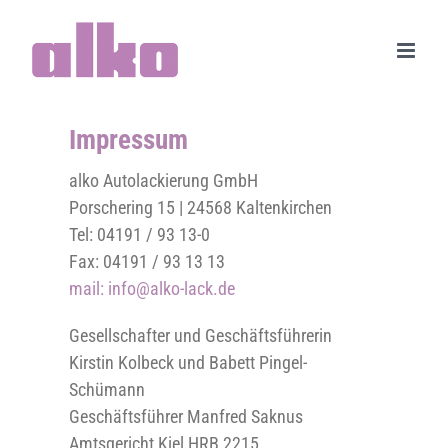
Zum
Inhalt
springen
Impressum
alko Autolackierung GmbH
Porschering 15 | 24568 Kaltenkirchen
Tel: 04191 / 93 13-0
Fax: 04191 / 93 13 13
mail:
info@alko-lack.de
Gesellschafter und Geschäftsführerin
Kirstin Kolbeck und Babett Pingel-
Schümann
Geschäftsführer Manfred Saknus
Amtsgericht Kiel HRB 2215